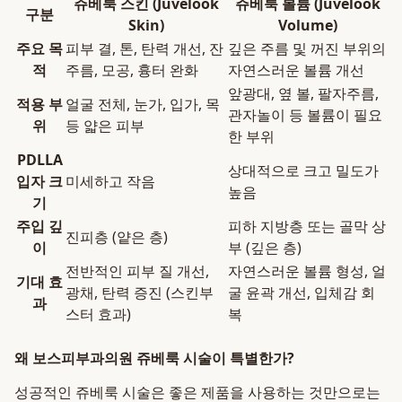
쥬베룩 스킨 (Juvelook
쥬베룩 볼륨 (Juvelook
구분
Skin)
Volume)
주요 목
피부 결, 톤, 탄력 개선, 잔
깊은 주름 및 꺼진 부위의
적
주름, 모공, 흉터 완화
자연스러운 볼륨 개선
앞광대, 옆 볼, 팔자주름,
적용 부
얼굴 전체, 눈가, 입가, 목
관자놀이 등 볼륨이 필요
위
등 얇은 피부
한 부위
PDLLA
상대적으로 크고 밀도가
입자 크
미세하고 작음
높음
기
주입 깊
피하 지방층 또는 골막 상
진피층 (얕은 층)
이
부 (깊은 층)
전반적인 피부 질 개선,
자연스러운 볼륨 형성, 얼
기대 효
광채, 탄력 증진 (스킨부
굴 윤곽 개선, 입체감 회
과
스터 효과)
복
왜 보스피부과의원 쥬베룩 시술이 특별한가?
성공적인 쥬베룩 시술은 좋은 제품을 사용하는 것만으로는