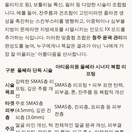
올리지오 등), 보툴리눔 톡신, 필러 등 다양한 시술이 조합됩
니다. 예를 들어, 잔주름과 건조함이 고민이라면 콜라겐 생
성을 촉진하는 스킨부스터를 병행하고, 이중턱이나 심부볼
지방이 문제라면 지방세포를 사멸시키는 인모드 FX 모드를
추가하는 식입니다. 이러한 맞춤형 조합은
청주 윤곽 관리
의
완성도를 높여, 누구에게나 똑같은 결과가 아닌 '나에게 가
장 잘 어울리는' 아름다움을 선사합니다.
아티움의원 울쎄라 시너지 복합 리
구분
울쎄라 단독 시술
프팅
강력한 SMAS층 리
시술
SMAS층 리프팅 + 피부 표면 탄력,
프팅, 깊은 주름 개
목표
피부결, 톤, 잔주름 등 복합적 개선
선
타겟
주로 SMAS층
SMAS층, 진피층, 표피층 등 피부
피부
(4.5mm), 깊은 진
전층
층
피층 (3.0mm)
얼굴 라인 개선, 턱
전체적인 얼굴 윤곽 개선, 피부결
주요