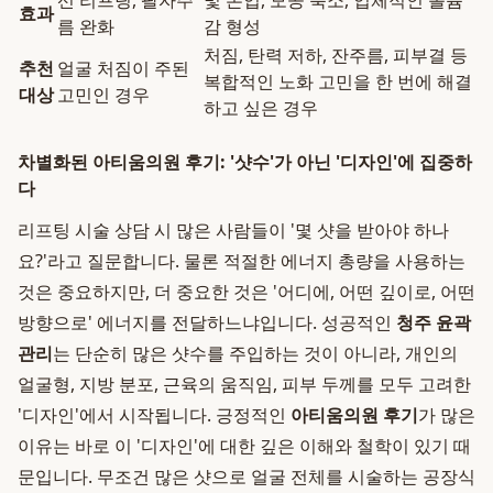
선 리프팅, 팔자주
및 톤업, 모공 축소, 입체적인 볼륨
효과
름 완화
감 형성
처짐, 탄력 저하, 잔주름, 피부결 등
추천
얼굴 처짐이 주된
복합적인 노화 고민을 한 번에 해결
대상
고민인 경우
하고 싶은 경우
차별화된 아티움의원 후기: '샷수'가 아닌 '디자인'에 집중하
다
리프팅 시술 상담 시 많은 사람들이 '몇 샷을 받아야 하나
요?'라고 질문합니다. 물론 적절한 에너지 총량을 사용하는
것은 중요하지만, 더 중요한 것은 '어디에, 어떤 깊이로, 어떤
방향으로' 에너지를 전달하느냐입니다. 성공적인
청주 윤곽
관리
는 단순히 많은 샷수를 주입하는 것이 아니라, 개인의
얼굴형, 지방 분포, 근육의 움직임, 피부 두께를 모두 고려한
'디자인'에서 시작됩니다. 긍정적인
아티움의원 후기
가 많은
이유는 바로 이 '디자인'에 대한 깊은 이해와 철학이 있기 때
문입니다. 무조건 많은 샷으로 얼굴 전체를 시술하는 공장식