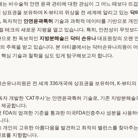
는 비수술적 안면 윤곽 관리에 대한 관심이 그 어느 때보다 뜨겁
벌 상표권을 보유하며 K-뷰티의 위상을 전 세계에 알리고 있는
닥
어, 독자적인
안면윤곽특허
기술과 과학적 데이터를 기반으로 개인
컬 테크의 새로운 지평을 열고 있습니다. 특히, 안전성이 무엇
반으로 한 독보적인
지방분해술
은
닥터 손유나
대표원장의 오랜 연
인의 주목을 받고 있습니다. 본 아티클에서는 닥터손유나의원이 
그 핵심 기술과 철학을 심도 있게 탐구해보고자 합니다.
손유나의원은 전 세계 336개국에 상표권을 보유하며, K-뷰티
독자 개발한 'CAT주사'는 안면윤곽특허 기술로, 기존 지방분해술
 제공합니다.
 FDA의 엄격한 기준을 통과한 미국FDA인증주사 성분을 사용하
니다.
:
개인의 고유한 아름다움을 발견하고 최적의 밸런스를 찾아주는
진료를 지향합니다.