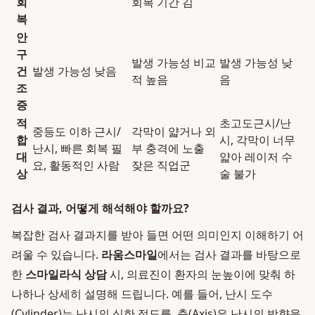
회
회복 기간 김
복
안
구
발생 가능성 비교
발생 가능성 낮
건
발생 가능성 낮음
적 높음
음
조
증
적
초고도근시/난
중등도 이하 근시/
각막이 얇거나 외
합
시, 각막이 너무
난시, 빠른 회복 필
부 충격에 노출
대
얇아 레이저 수
요, 활동적인 사람
잦은 직업군
상
술 불가
검사 결과, 어떻게 해석해야 할까요?
복잡한 검사 결과지를 받아 들면 어떤 의미인지 이해하기 어
려울 수 있습니다.
라움스마일
에서는 검사 결과를 바탕으로
한
스마일라식 상담
시, 의료진이 환자의 눈높이에 맞춰 하
나하나 상세히 설명해 드립니다. 예를 들어, 난시 도수
(Cylinder)는 난시의 심한 정도를, 축(Axis)은 난시의 방향을