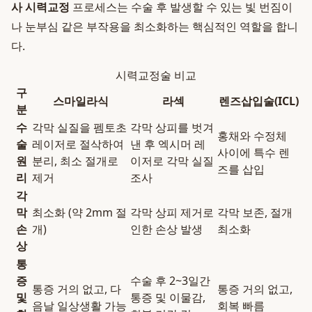
사 시력교정
프로세스는 수술 후 발생할 수 있는 빛 번짐이
나 눈부심 같은 부작용을 최소화하는 핵심적인 역할을 합니
다.
시력교정술 비교
구
스마일라식
라섹
렌즈삽입술(ICL)
분
수
각막 실질을 펨토초
각막 상피를 벗겨
홍채와 수정체
술
레이저로 절삭하여
낸 후 엑시머 레
사이에 특수 렌
원
분리, 최소 절개로
이저로 각막 실질
즈를 삽입
리
제거
조사
각
막
최소화 (약 2mm 절
각막 상피 제거로
각막 보존, 절개
손
개)
인한 손상 발생
최소화
상
통
증
수술 후 2~3일간
통증 거의 없고, 다
통증 거의 없고,
및
통증 및 이물감,
음날 일상생활 가능
회복 빠름