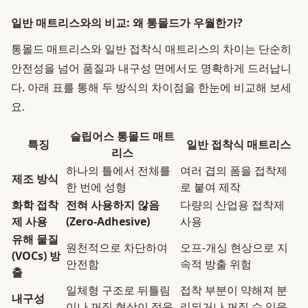
일반 매트리스와의 비교: 왜 통몰드가 우월한가?
통몰드 매트리스와 일반 접착식 매트리스의 차이는 단순히
안전성을 넘어 품질과 내구성 면에서도 명확하게 드러납니
다. 아래 표를 통해 두 방식의 차이점을 한눈에 비교해 보세
요.
슬립어스 통몰드 매트
특징
일반 접착식 매트리스
리스
하나의 틀에서 전체를
여러 겹의 폼을 접착제
제조 방식
한 번에 성형
로 붙여 제작
화학 접착
전혀 사용하지 않음
다량의 산업용 접착제
제 사용
(Zero-Adhesive)
사용
유해 물질
원천적으로 차단하여
오프-개싱 현상으로 지
(VOCs) 방
안전함
속적 방출 위험
출
일체형 구조로 뒤틀림
접착 부분이 약해져 분
내구성
이나 꺼짐 현상이 적음
리되거나 꺼질 수 있음